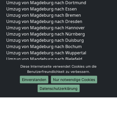
Umzug von Magdeburg nach Dortmund
Umzug von Magdeburg nach Essen
Umzug von Magdeburg nach Bremen
Umzug von Magdeburg nach Dresden
Umzug von Magdeburg nach Hannover
Umzug von Magdeburg nach Nürnberg
Umzug von Magdeburg nach Duisburg
Umzug von Magdeburg nach Bochum
Umzug von Magdeburg nach Wuppertal
Umzug von Magdeburg nach Bielefeld
Umzug von Magdeburg nach Bonn
Diese Internetseite verwendet Cookies um die
Umzug von Magdeburg nach Münster
Benutzerfreundlichkeit zu verbessern.
Einverstanden
Nur notwendige Cookies
Internationale-Umzüge
Datenschutzerklärung
Umzug von Magdeburg nach Brasilien
Umzug von Magdeburg nach Brunei Darussalam
Umzug von Magdeburg nach Burkina Faso
Umzug von Magdeburg nach Burundi
Umzug von Magdeburg nach Chile