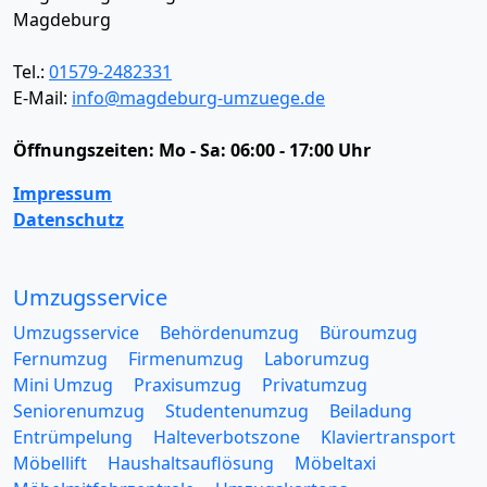
Magdeburg
Tel.:
01579-2482331
E-Mail:
info@magdeburg-umzuege.de
Öffnungszeiten:
Mo - Sa: 06:00 - 17:00 Uhr
Impressum
Datenschutz
Umzugsservice
Umzugsservice
Behördenumzug
Büroumzug
Fernumzug
Firmenumzug
Laborumzug
Mini Umzug
Praxisumzug
Privatumzug
Seniorenumzug
Studentenumzug
Beiladung
Entrümpelung
Halteverbotszone
Klaviertransport
Möbellift
Haushaltsauflösung
Möbeltaxi