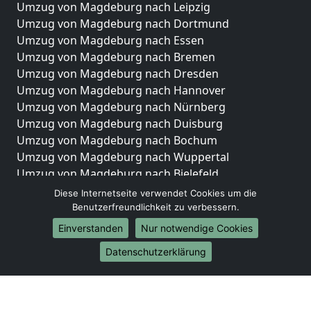
Umzug von Magdeburg nach Leipzig
Umzug von Magdeburg nach Dortmund
Umzug von Magdeburg nach Essen
Umzug von Magdeburg nach Bremen
Umzug von Magdeburg nach Dresden
Umzug von Magdeburg nach Hannover
Umzug von Magdeburg nach Nürnberg
Umzug von Magdeburg nach Duisburg
Umzug von Magdeburg nach Bochum
Umzug von Magdeburg nach Wuppertal
Umzug von Magdeburg nach Bielefeld
Umzug von Magdeburg nach Bonn
Diese Internetseite verwendet Cookies um die
Umzug von Magdeburg nach Münster
Benutzerfreundlichkeit zu verbessern.
Einverstanden
Nur notwendige Cookies
Internationale-Umzüge
Datenschutzerklärung
Umzug von Magdeburg nach Brasilien
Umzug von Magdeburg nach Brunei Darussalam
Umzug von Magdeburg nach Burkina Faso
Umzug von Magdeburg nach Burundi