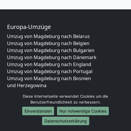
Europa-Umzüge
Umzug von Magdeburg nach Belarus
Umzug von Magdeburg nach Belgien
Umzug von Magdeburg nach Bulgarien
Umzug von Magdeburg nach Dänemark
Umzug von Magdeburg nach England
Umzug von Magdeburg nach Portugal
Umzug von Magdeburg nach Bosnien
und Herzegowina
Umzug von Magdeburg nach Irland
Diese Internetseite verwendet Cookies um die
Umzug von Magdeburg nach Lettland
Benutzerfreundlichkeit zu verbessern.
Umzug von Magdeburg nach Zypern
Einverstanden
Nur notwendige Cookies
Umzug von Magdeburg nach Kroatien
Umzug von Magdeburg nach Estland
Datenschutzerklärung
Umzug von Magdeburg nach Finnland