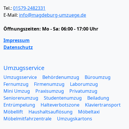
Tel.:
01579-2482331
E-Mail:
info@magdeburg-umzuege.de
Öffnungszeiten:
Mo - Sa: 06:00 - 17:00 Uhr
Impressum
Datenschutz
Umzugsservice
Umzugsservice
Behördenumzug
Büroumzug
Fernumzug
Firmenumzug
Laborumzug
Mini Umzug
Praxisumzug
Privatumzug
Seniorenumzug
Studentenumzug
Beiladung
Entrümpelung
Halteverbotszone
Klaviertransport
Möbellift
Haushaltsauflösung
Möbeltaxi
Möbelmitfahrzentrale
Umzugskartons