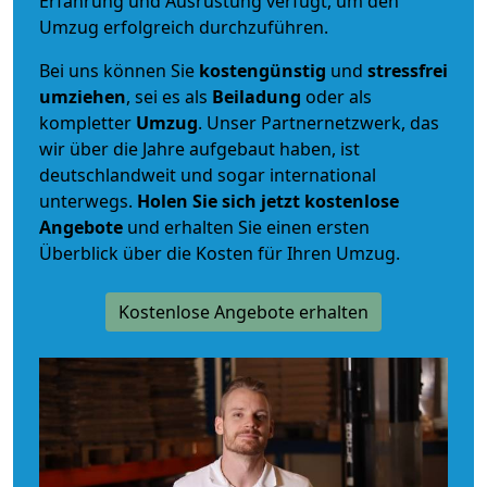
Erfahrung und Ausrüstung verfügt, um den
Umzug erfolgreich durchzuführen.
Bei uns können Sie
kostengünstig
und
stressfrei
umziehen
, sei es als
Beiladung
oder als
kompletter
Umzug
. Unser Partnernetzwerk, das
wir über die Jahre aufgebaut haben, ist
deutschlandweit und sogar international
unterwegs.
Holen Sie sich jetzt kostenlose
Angebote
und erhalten Sie einen ersten
Überblick über die Kosten für Ihren Umzug.
Kostenlose Angebote erhalten