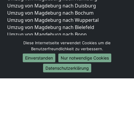
Umzug von Magdeburg nach Duisburg
Umzug von Magdeburg nach Bochum
Umzug von Magdeburg nach Wuppertal
Umzug von Magdeburg nach Bielefeld
Umzug von Magdeburg nach Bonn
Umzug von Magdeburg nach Münster
Diese Internetseite verwendet Cookies um die
Benutzerfreundlichkeit zu verbessern.
Internationale-Umzüge
Einverstanden
Nur notwendige Cookies
Umzug von Magdeburg nach Brasilien
Datenschutzerklärung
Umzug von Magdeburg nach Brunei Darussalam
Umzug von Magdeburg nach Burkina Faso
Umzug von Magdeburg nach Burundi
Umzug von Magdeburg nach Chile
Umzug von Magdeburg nach China
Umzug von Magdeburg nach Cookinseln
Umzug von Magdeburg nach Costa Rica
Umzug von Magdeburg nach Curaçao
Umzug von Magdeburg nach Demokratische