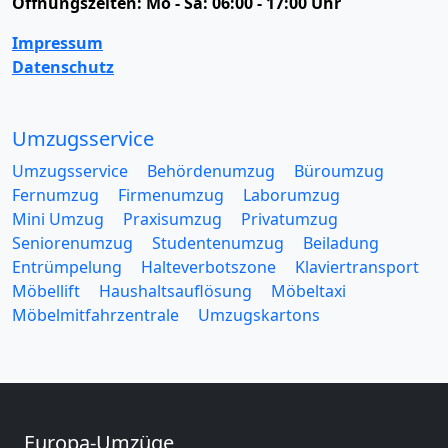
Öffnungszeiten:
Mo - Sa: 06:00 - 17:00 Uhr
Impressum
Datenschutz
Umzugsservice
Umzugsservice
Behördenumzug
Büroumzug
Fernumzug
Firmenumzug
Laborumzug
Mini Umzug
Praxisumzug
Privatumzug
Seniorenumzug
Studentenumzug
Beiladung
Entrümpelung
Halteverbotszone
Klaviertransport
Möbellift
Haushaltsauflösung
Möbeltaxi
Möbelmitfahrzentrale
Umzugskartons
Europa-Umzüge