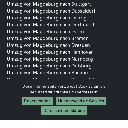
Umzug von Magdeburg nach Stuttgart
Umzug von Magdeburg nach Düsseldorf
Umzug von Magdeburg nach Leipzig
Umzug von Magdeburg nach Dortmund
Umzug von Magdeburg nach Essen
Umzug von Magdeburg nach Bremen
Umzug von Magdeburg nach Dresden
Umzug von Magdeburg nach Hannover
Umzug von Magdeburg nach Nürnberg
Umzug von Magdeburg nach Duisburg
Umzug von Magdeburg nach Bochum
Umzug von Magdeburg nach Wuppertal
Umzug von Magdeburg nach Bielefeld
Diese Internetseite verwendet Cookies um die
Benutzerfreundlichkeit zu verbessern.
Umzug von Magdeburg nach Bonn
Umzug von Magdeburg nach Münster
Einverstanden
Nur notwendige Cookies
Internationale-Umzüge
Datenschutzerklärung
Umzug von Magdeburg nach Brasilien
Umzug von Magdeburg nach Brunei Darussalam