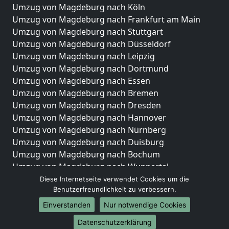
Umzug von Magdeburg nach Köln
Umzug von Magdeburg nach Frankfurt am Main
Umzug von Magdeburg nach Stuttgart
Umzug von Magdeburg nach Düsseldorf
Umzug von Magdeburg nach Leipzig
Umzug von Magdeburg nach Dortmund
Umzug von Magdeburg nach Essen
Umzug von Magdeburg nach Bremen
Umzug von Magdeburg nach Dresden
Umzug von Magdeburg nach Hannover
Umzug von Magdeburg nach Nürnberg
Umzug von Magdeburg nach Duisburg
Umzug von Magdeburg nach Bochum
Umzug von Magdeburg nach Wuppertal
Umzug von Magdeburg nach Bielefeld
Diese Internetseite verwendet Cookies um die
Benutzerfreundlichkeit zu verbessern.
Umzug von Magdeburg nach Bonn
Umzug von Magdeburg nach Münster
Einverstanden
Nur notwendige Cookies
Internationale-Umzüge
Datenschutzerklärung