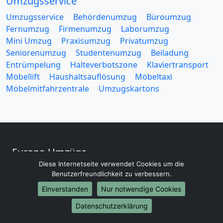
Umzugsservice
Umzugsservice
Behördenumzug
Büroumzug
Fernumzug
Firmenumzug
Laborumzug
Mini Umzug
Praxisumzug
Privatumzug
Seniorenumzug
Studentenumzug
Beiladung
Entrümpelung
Halteverbotszone
Klaviertransport
Möbellift
Haushaltsauflösung
Möbeltaxi
Möbelmitfahrzentrale
Umzugskartons
Europa-Umzüge
Diese Internetseite verwendet Cookies um die
Umzug von Magdeburg nach Belarus
Benutzerfreundlichkeit zu verbessern.
Umzug von Magdeburg nach Belgien
Einverstanden
Nur notwendige Cookies
Umzug von Magdeburg nach Bulgarien
Umzug von Magdeburg nach Dänemark
Datenschutzerklärung
Umzug von Magdeburg nach England