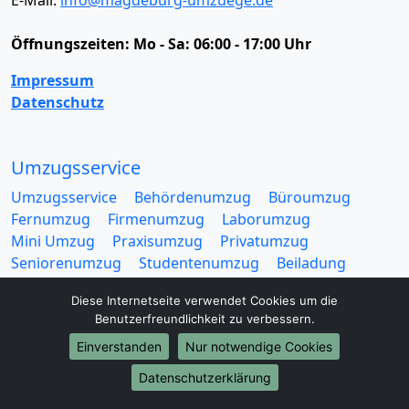
E-Mail:
info@magdeburg-umzuege.de
Öffnungszeiten:
Mo - Sa: 06:00 - 17:00 Uhr
Impressum
Datenschutz
Umzugsservice
Umzugsservice
Behördenumzug
Büroumzug
Fernumzug
Firmenumzug
Laborumzug
Mini Umzug
Praxisumzug
Privatumzug
Seniorenumzug
Studentenumzug
Beiladung
Entrümpelung
Halteverbotszone
Klaviertransport
Diese Internetseite verwendet Cookies um die
Möbellift
Haushaltsauflösung
Möbeltaxi
Benutzerfreundlichkeit zu verbessern.
Möbelmitfahrzentrale
Umzugskartons
Einverstanden
Nur notwendige Cookies
Datenschutzerklärung