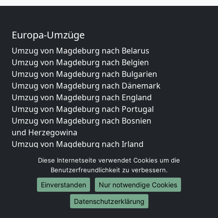
Europa-Umzüge
Umzug von Magdeburg nach Belarus
Umzug von Magdeburg nach Belgien
Umzug von Magdeburg nach Bulgarien
Umzug von Magdeburg nach Dänemark
Umzug von Magdeburg nach England
Umzug von Magdeburg nach Portugal
Umzug von Magdeburg nach Bosnien
und Herzegowina
Umzug von Magdeburg nach Irland
Umzug von Magdeburg nach Lettland
Diese Internetseite verwendet Cookies um die
Umzug von Magdeburg nach Zypern
Benutzerfreundlichkeit zu verbessern.
Umzug von Magdeburg nach Kroatien
Einverstanden
Nur notwendige Cookies
Umzug von Magdeburg nach Estland
Datenschutzerklärung
Umzug von Magdeburg nach Finnland
Umzug von Magdeburg nach Frankreich