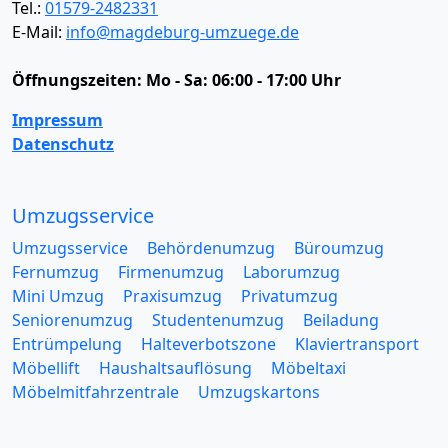
Tel.:
01579-2482331
E-Mail:
info@magdeburg-umzuege.de
Öffnungszeiten:
Mo - Sa: 06:00 - 17:00 Uhr
Impressum
Datenschutz
Umzugsservice
Umzugsservice
Behördenumzug
Büroumzug
Fernumzug
Firmenumzug
Laborumzug
Mini Umzug
Praxisumzug
Privatumzug
Seniorenumzug
Studentenumzug
Beiladung
Entrümpelung
Halteverbotszone
Klaviertransport
Möbellift
Haushaltsauflösung
Möbeltaxi
Möbelmitfahrzentrale
Umzugskartons