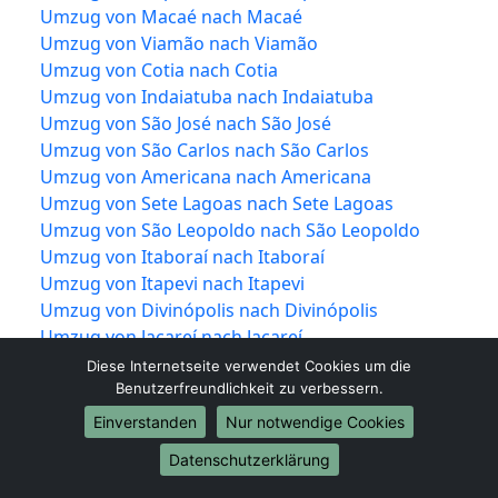
Umzug von Macaé nach Macaé
Umzug von Viamão nach Viamão
Umzug von Cotia nach Cotia
Umzug von Indaiatuba nach Indaiatuba
Umzug von São José nach São José
Umzug von São Carlos nach São Carlos
Umzug von Americana nach Americana
Umzug von Sete Lagoas nach Sete Lagoas
Umzug von São Leopoldo nach São Leopoldo
Umzug von Itaboraí nach Itaboraí
Umzug von Itapevi nach Itapevi
Umzug von Divinópolis nach Divinópolis
Umzug von Jacareí nach Jacareí
Umzug von Colombo nach Colombo
Diese Internetseite verwendet Cookies um die
Umzug von Magé nach Magé
Benutzerfreundlichkeit zu verbessern.
Umzug von Marília nach Marília
Einverstanden
Nur notwendige Cookies
Umzug von Araraquara nach Araraquara
Datenschutzerklärung
Umzug von Maracanaú nach Maracanaú
Umzug von Hortolândia nach Hortolândia