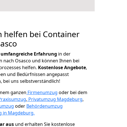
 helfen bei Container
sasco
r
umfangreiche Erfahrung
in der
 nach Osasco und können Ihnen bei
prozesses helfen.
K
ostenlose Angebote
,
ben und Bedürfnissen angepasst
 bei uns selbstverständlich!
einem ganzen
Firmenumzug
oder bei dem
Praxisumzug
,
Privatumzug Magdeburg
,
numzug
oder
Behördenumzug
 in Magdeburg.
lar aus
und erhalten Sie kostenlose