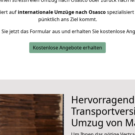
 einen stressfreien Umzug nach Osasco oder zurück nach M
iert auf
internationale Umzüge nach Osasco
spezialisiert
pünktlich ans Ziel kommt.
n Sie jetzt das Formular aus und erhalten Sie kostenlose An
Kostenlose Angebote erhalten
Hervorragend
Transportvers
Umzug von M
Um Ihnen das nötige Vertra