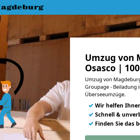
agdeburg
Umzug von 
Osasco | 10
Umzug von Magdeburg n
Groupage - Beiladung i
Überseeumzüge.
✓
Wir helfen Ihne
✓
Schnell & unverb
✓
Finden Sie das 