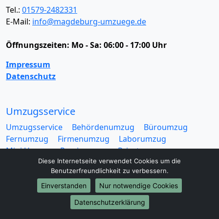
Tel.:
01579-2482331
E-Mail:
info@magdeburg-umzuege.de
Öffnungszeiten:
Mo - Sa: 06:00 - 17:00 Uhr
Impressum
Datenschutz
Umzugsservice
Umzugsservice
Behördenumzug
Büroumzug
Fernumzug
Firmenumzug
Laborumzug
Mini Umzug
Praxisumzug
Privatumzug
Diese Internetseite verwendet Cookies um die
Seniorenumzug
Studentenumzug
Beiladung
Benutzerfreundlichkeit zu verbessern.
Entrümpelung
Halteverbotszone
Klaviertransport
Möbellift
Haushaltsauflösung
Möbeltaxi
Einverstanden
Nur notwendige Cookies
Möbelmitfahrzentrale
Umzugskartons
Datenschutzerklärung