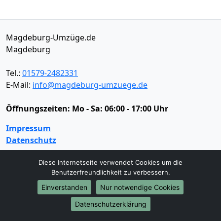
Magdeburg-Umzüge.de
Magdeburg
Tel.:
01579-2482331
E-Mail:
info@magdeburg-umzuege.de
Öffnungszeiten:
Mo - Sa: 06:00 - 17:00 Uhr
Impressum
Datenschutz
Diese Internetseite verwendet Cookies um die
Benutzerfreundlichkeit zu verbessern.
Umzugsservice
Einverstanden
Nur notwendige Cookies
Umzugsservice
Behördenumzug
Büroumzug
Fernumzug
Firmenumzug
Laborumzug
Datenschutzerklärung
Mini Umzug
Praxisumzug
Privatumzug