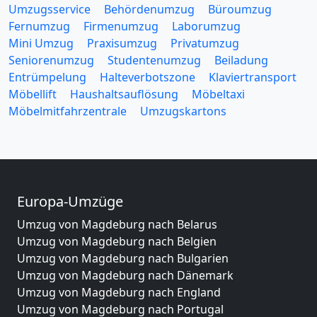
Umzugsservice
Behördenumzug
Büroumzug
Fernumzug
Firmenumzug
Laborumzug
Mini Umzug
Praxisumzug
Privatumzug
Seniorenumzug
Studentenumzug
Beiladung
Entrümpelung
Halteverbotszone
Klaviertransport
Möbellift
Haushaltsauflösung
Möbeltaxi
Möbelmitfahrzentrale
Umzugskartons
Europa-Umzüge
Umzug von Magdeburg nach Belarus
Umzug von Magdeburg nach Belgien
Umzug von Magdeburg nach Bulgarien
Umzug von Magdeburg nach Dänemark
Umzug von Magdeburg nach England
Umzug von Magdeburg nach Portugal