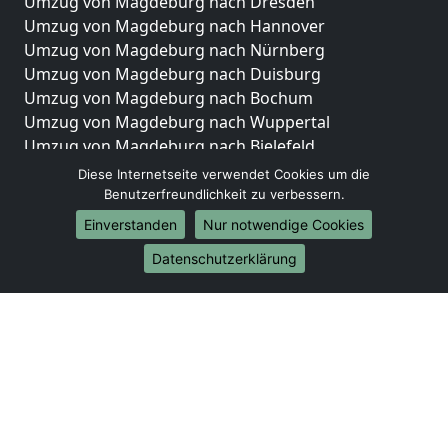
Umzug von Magdeburg nach Dresden
Umzug von Magdeburg nach Hannover
Umzug von Magdeburg nach Nürnberg
Umzug von Magdeburg nach Duisburg
Umzug von Magdeburg nach Bochum
Umzug von Magdeburg nach Wuppertal
Umzug von Magdeburg nach Bielefeld
Umzug von Magdeburg nach Bonn
Diese Internetseite verwendet Cookies um die
Umzug von Magdeburg nach Münster
Benutzerfreundlichkeit zu verbessern.
Einverstanden
Nur notwendige Cookies
Internationale-Umzüge
Datenschutzerklärung
Umzug von Magdeburg nach Brasilien
Umzug von Magdeburg nach Brunei Darussalam
Umzug von Magdeburg nach Burkina Faso
Umzug von Magdeburg nach Burundi
Umzug von Magdeburg nach Chile
Umzug von Magdeburg nach China
Umzug von Magdeburg nach Cookinseln
Umzug von Magdeburg nach Costa Rica