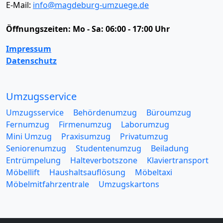
E-Mail:
info@magdeburg-umzuege.de
Öffnungszeiten:
Mo - Sa: 06:00 - 17:00 Uhr
Impressum
Datenschutz
Umzugsservice
Umzugsservice
Behördenumzug
Büroumzug
Fernumzug
Firmenumzug
Laborumzug
Mini Umzug
Praxisumzug
Privatumzug
Seniorenumzug
Studentenumzug
Beiladung
Entrümpelung
Halteverbotszone
Klaviertransport
Möbellift
Haushaltsauflösung
Möbeltaxi
Möbelmitfahrzentrale
Umzugskartons