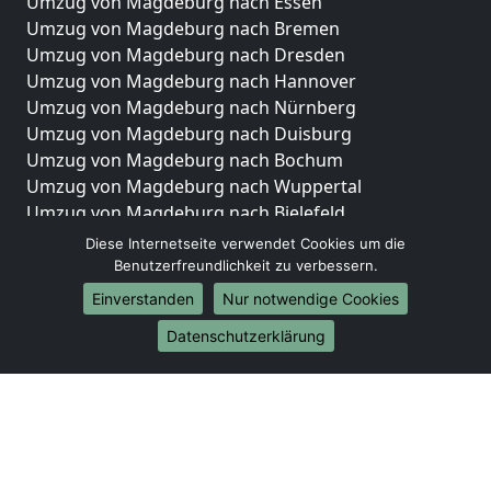
Umzug von Magdeburg nach Essen
Umzug von Magdeburg nach Bremen
Umzug von Magdeburg nach Dresden
Umzug von Magdeburg nach Hannover
Umzug von Magdeburg nach Nürnberg
Umzug von Magdeburg nach Duisburg
Umzug von Magdeburg nach Bochum
Umzug von Magdeburg nach Wuppertal
Umzug von Magdeburg nach Bielefeld
Umzug von Magdeburg nach Bonn
Diese Internetseite verwendet Cookies um die
Umzug von Magdeburg nach Münster
Benutzerfreundlichkeit zu verbessern.
Einverstanden
Nur notwendige Cookies
Internationale-Umzüge
Datenschutzerklärung
Umzug von Magdeburg nach Brasilien
Umzug von Magdeburg nach Brunei Darussalam
Umzug von Magdeburg nach Burkina Faso
Umzug von Magdeburg nach Burundi
Umzug von Magdeburg nach Chile
Umzug von Magdeburg nach China