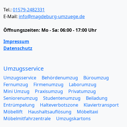
Tel.:
01579-2482331
E-Mail:
info@magdeburg-umzuege.de
Öffnungszeiten:
Mo - Sa: 06:00 - 17:00 Uhr
Impressum
Datenschutz
Umzugsservice
Umzugsservice
Behördenumzug
Büroumzug
Fernumzug
Firmenumzug
Laborumzug
Mini Umzug
Praxisumzug
Privatumzug
Seniorenumzug
Studentenumzug
Beiladung
Entrümpelung
Halteverbotszone
Klaviertransport
Möbellift
Haushaltsauflösung
Möbeltaxi
Möbelmitfahrzentrale
Umzugskartons