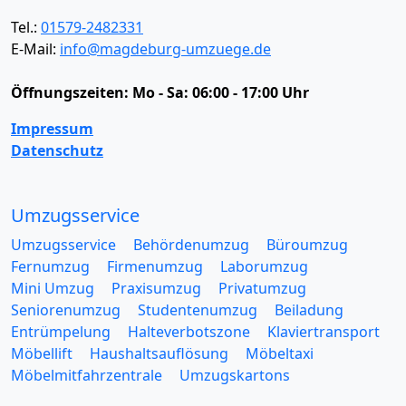
Tel.:
01579-2482331
E-Mail:
info@magdeburg-umzuege.de
Öffnungszeiten:
Mo - Sa: 06:00 - 17:00 Uhr
Impressum
Datenschutz
Umzugsservice
Umzugsservice
Behördenumzug
Büroumzug
Fernumzug
Firmenumzug
Laborumzug
Mini Umzug
Praxisumzug
Privatumzug
Seniorenumzug
Studentenumzug
Beiladung
Entrümpelung
Halteverbotszone
Klaviertransport
Möbellift
Haushaltsauflösung
Möbeltaxi
Möbelmitfahrzentrale
Umzugskartons