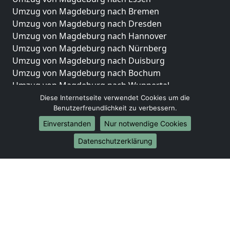
Umzug von Magdeburg nach Bremen
Umzug von Magdeburg nach Dresden
Umzug von Magdeburg nach Hannover
Umzug von Magdeburg nach Nürnberg
Umzug von Magdeburg nach Duisburg
Umzug von Magdeburg nach Bochum
Umzug von Magdeburg nach Wuppertal
Umzug von Magdeburg nach Bielefeld
Diese Internetseite verwendet Cookies um die
Benutzerfreundlichkeit zu verbessern.
Umzug von Magdeburg nach Bonn
Umzug von Magdeburg nach Münster
Einverstanden
Nur notwendige Cookies
Internationale-Umzüge
Datenschutzerklärung
Umzug von Magdeburg nach Brasilien
Umzug von Magdeburg nach Brunei Darussalam
Umzug von Magdeburg nach Burkina Faso
Umzug von Magdeburg nach Burundi
Umzug von Magdeburg nach Chile
Umzug von Magdeburg nach China