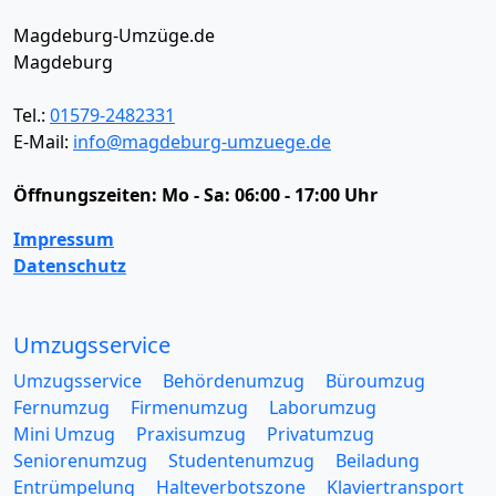
Magdeburg-Umzüge.de
Magdeburg
Tel.:
01579-2482331
E-Mail:
info@magdeburg-umzuege.de
Öffnungszeiten:
Mo - Sa: 06:00 - 17:00 Uhr
Impressum
Datenschutz
Umzugsservice
Umzugsservice
Behördenumzug
Büroumzug
Fernumzug
Firmenumzug
Laborumzug
Mini Umzug
Praxisumzug
Privatumzug
Seniorenumzug
Studentenumzug
Beiladung
Entrümpelung
Halteverbotszone
Klaviertransport