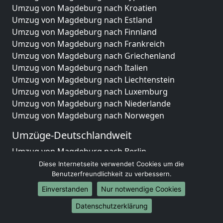
Umzug von Magdeburg nach Kroatien
Umzug von Magdeburg nach Estland
Umzug von Magdeburg nach Finnland
Umzug von Magdeburg nach Frankreich
Umzug von Magdeburg nach Griechenland
Umzug von Magdeburg nach Italien
Umzug von Magdeburg nach Liechtenstein
Umzug von Magdeburg nach Luxemburg
Umzug von Magdeburg nach Niederlande
Umzug von Magdeburg nach Norwegen
Umzüge-Deutschlandweit
Umzug von Magdeburg nach Berlin
Umzug von Magdeburg nach Hamburg
Diese Internetseite verwendet Cookies um die
Benutzerfreundlichkeit zu verbessern.
Umzug von Magdeburg nach München
Umzug von Magdeburg nach Köln
Einverstanden
Nur notwendige Cookies
Umzug von Magdeburg nach Frankfurt am Main
Datenschutzerklärung
Umzug von Magdeburg nach Stuttgart