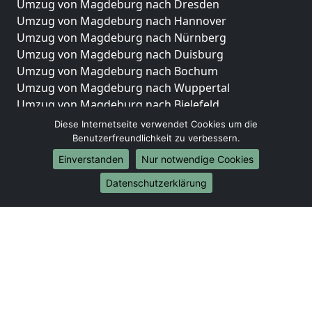
Umzug von Magdeburg nach Dresden
Umzug von Magdeburg nach Hannover
Umzug von Magdeburg nach Nürnberg
Umzug von Magdeburg nach Duisburg
Umzug von Magdeburg nach Bochum
Umzug von Magdeburg nach Wuppertal
Umzug von Magdeburg nach Bielefeld
Umzug von Magdeburg nach Bonn
Diese Internetseite verwendet Cookies um die
Umzug von Magdeburg nach Münster
Benutzerfreundlichkeit zu verbessern.
Einverstanden
Nur notwendige Cookies
Internationale-Umzüge
Datenschutzerklärung
Umzug von Magdeburg nach Brasilien
Umzug von Magdeburg nach Brunei Darussalam
Umzug von Magdeburg nach Burkina Faso
Umzug von Magdeburg nach Burundi
Umzug von Magdeburg nach Chile
Umzug von Magdeburg nach China
Umzug von Magdeburg nach Cookinseln
Umzug von Magdeburg nach Costa Rica