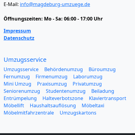
E-Mail:
info@magdeburg-umzuege.de
Öffnungszeiten:
Mo - Sa: 06:00 - 17:00 Uhr
Impressum
Datenschutz
Umzugsservice
Umzugsservice
Behördenumzug
Büroumzug
Fernumzug
Firmenumzug
Laborumzug
Mini Umzug
Praxisumzug
Privatumzug
Seniorenumzug
Studentenumzug
Beiladung
Entrümpelung
Halteverbotszone
Klaviertransport
Möbellift
Haushaltsauflösung
Möbeltaxi
Möbelmitfahrzentrale
Umzugskartons