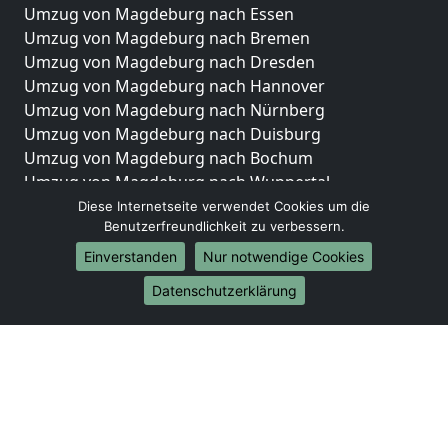
Umzug von Magdeburg nach Essen
Umzug von Magdeburg nach Bremen
Umzug von Magdeburg nach Dresden
Umzug von Magdeburg nach Hannover
Umzug von Magdeburg nach Nürnberg
Umzug von Magdeburg nach Duisburg
Umzug von Magdeburg nach Bochum
Umzug von Magdeburg nach Wuppertal
Umzug von Magdeburg nach Bielefeld
Diese Internetseite verwendet Cookies um die
Benutzerfreundlichkeit zu verbessern.
Umzug von Magdeburg nach Bonn
Umzug von Magdeburg nach Münster
Einverstanden
Nur notwendige Cookies
Internationale-Umzüge
Datenschutzerklärung
Umzug von Magdeburg nach Brasilien
Umzug von Magdeburg nach Brunei Darussalam
Umzug von Magdeburg nach Burkina Faso
Umzug von Magdeburg nach Burundi
Umzug von Magdeburg nach Chile
Umzug von Magdeburg nach China