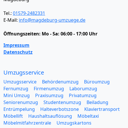
Tel.:
01579-2482331
E-Mail:
info@magdeburg-umzuege.de
Öffnungszeiten:
Mo - Sa: 06:00 - 17:00 Uhr
Impressum
Datenschutz
Umzugsservice
Umzugsservice
Behördenumzug
Büroumzug
Fernumzug
Firmenumzug
Laborumzug
Mini Umzug
Praxisumzug
Privatumzug
Seniorenumzug
Studentenumzug
Beiladung
Entrümpelung
Halteverbotszone
Klaviertransport
Möbellift
Haushaltsauflösung
Möbeltaxi
Möbelmitfahrzentrale
Umzugskartons