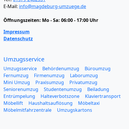
E-Mail:
info@magdeburg-umzuege.de
Öffnungszeiten:
Mo - Sa: 06:00 - 17:00 Uhr
Impressum
Datenschutz
Umzugsservice
Umzugsservice
Behördenumzug
Büroumzug
Fernumzug
Firmenumzug
Laborumzug
Mini Umzug
Praxisumzug
Privatumzug
Seniorenumzug
Studentenumzug
Beiladung
Entrümpelung
Halteverbotszone
Klaviertransport
Möbellift
Haushaltsauflösung
Möbeltaxi
Möbelmitfahrzentrale
Umzugskartons