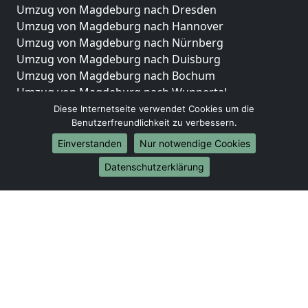
Umzug von Magdeburg nach Dresden
Umzug von Magdeburg nach Hannover
Umzug von Magdeburg nach Nürnberg
Umzug von Magdeburg nach Duisburg
Umzug von Magdeburg nach Bochum
Umzug von Magdeburg nach Wuppertal
Umzug von Magdeburg nach Bielefeld
Diese Internetseite verwendet Cookies um die
Benutzerfreundlichkeit zu verbessern.
Umzug von Magdeburg nach Bonn
Umzug von Magdeburg nach Münster
Einverstanden
Nur notwendige Cookies
Internationale-Umzüge
Datenschutzerklärung
Umzug von Magdeburg nach Brasilien
Umzug von Magdeburg nach Brunei Darussalam
Umzug von Magdeburg nach Burkina Faso
Umzug von Magdeburg nach Burundi
Umzug von Magdeburg nach Chile
Umzug von Magdeburg nach China
Umzug von Magdeburg nach Cookinseln
Umzug von Magdeburg nach Costa Rica