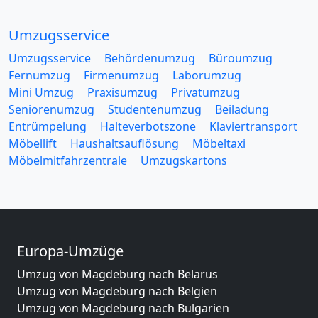
Umzugsservice
Umzugsservice
Behördenumzug
Büroumzug
Fernumzug
Firmenumzug
Laborumzug
Mini Umzug
Praxisumzug
Privatumzug
Seniorenumzug
Studentenumzug
Beiladung
Entrümpelung
Halteverbotszone
Klaviertransport
Möbellift
Haushaltsauflösung
Möbeltaxi
Möbelmitfahrzentrale
Umzugskartons
Europa-Umzüge
Umzug von Magdeburg nach Belarus
Umzug von Magdeburg nach Belgien
Umzug von Magdeburg nach Bulgarien