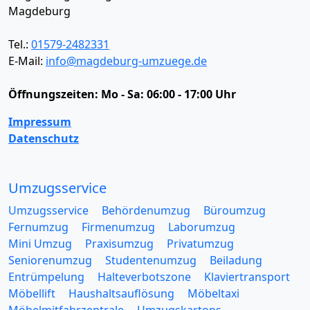
Magdeburg
Tel.:
01579-2482331
E-Mail:
info@magdeburg-umzuege.de
Öffnungszeiten:
Mo - Sa: 06:00 - 17:00 Uhr
Impressum
Datenschutz
Umzugsservice
Umzugsservice
Behördenumzug
Büroumzug
Fernumzug
Firmenumzug
Laborumzug
Mini Umzug
Praxisumzug
Privatumzug
Seniorenumzug
Studentenumzug
Beiladung
Entrümpelung
Halteverbotszone
Klaviertransport
Möbellift
Haushaltsauflösung
Möbeltaxi