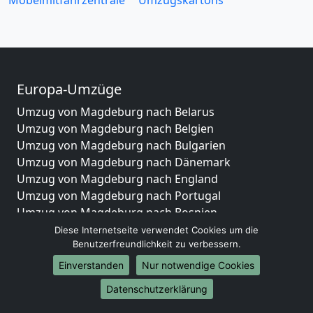
Möbelmitfahrzentrale
Umzugskartons
Europa-Umzüge
Umzug von Magdeburg nach Belarus
Umzug von Magdeburg nach Belgien
Umzug von Magdeburg nach Bulgarien
Umzug von Magdeburg nach Dänemark
Umzug von Magdeburg nach England
Umzug von Magdeburg nach Portugal
Umzug von Magdeburg nach Bosnien
und Herzegowina
Diese Internetseite verwendet Cookies um die
Benutzerfreundlichkeit zu verbessern.
Umzug von Magdeburg nach Irland
Umzug von Magdeburg nach Lettland
Einverstanden
Nur notwendige Cookies
Umzug von Magdeburg nach Zypern
Datenschutzerklärung
Umzug von Magdeburg nach Kroatien