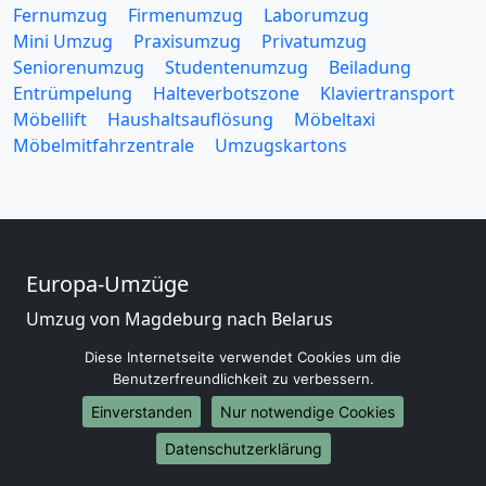
Fernumzug
Firmenumzug
Laborumzug
Mini Umzug
Praxisumzug
Privatumzug
Seniorenumzug
Studentenumzug
Beiladung
Entrümpelung
Halteverbotszone
Klaviertransport
Möbellift
Haushaltsauflösung
Möbeltaxi
Möbelmitfahrzentrale
Umzugskartons
Europa-Umzüge
Umzug von Magdeburg nach Belarus
Umzug von Magdeburg nach Belgien
Diese Internetseite verwendet Cookies um die
Umzug von Magdeburg nach Bulgarien
Benutzerfreundlichkeit zu verbessern.
Umzug von Magdeburg nach Dänemark
Einverstanden
Nur notwendige Cookies
Umzug von Magdeburg nach England
Umzug von Magdeburg nach Portugal
Datenschutzerklärung
Umzug von Magdeburg nach Bosnien