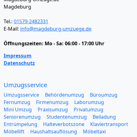
Magdeburg
Tel.:
01579-2482331
E-Mail:
info@magdeburg-umzuege.de
Öffnungszeiten:
Mo - Sa: 06:00 - 17:00 Uhr
Impressum
Datenschutz
Umzugsservice
Umzugsservice
Behördenumzug
Büroumzug
Fernumzug
Firmenumzug
Laborumzug
Mini Umzug
Praxisumzug
Privatumzug
Seniorenumzug
Studentenumzug
Beiladung
Entrümpelung
Halteverbotszone
Klaviertransport
Möbellift
Haushaltsauflösung
Möbeltaxi