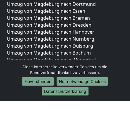
Umzug von Magdeburg nach Dortmund
Umzug von Magdeburg nach Essen
Umzug von Magdeburg nach Bremen
Umzug von Magdeburg nach Dresden
Umzug von Magdeburg nach Hannover
Umzug von Magdeburg nach Nürnberg
Umzug von Magdeburg nach Duisburg
Umzug von Magdeburg nach Bochum
Umzug von Magdeburg nach Wuppertal
Umzug von Magdeburg nach Bielefeld
Diese Internetseite verwendet Cookies um die
Benutzerfreundlichkeit zu verbessern.
Umzug von Magdeburg nach Bonn
Umzug von Magdeburg nach Münster
Einverstanden
Nur notwendige Cookies
Internationale-Umzüge
Datenschutzerklärung
Umzug von Magdeburg nach Brasilien
Umzug von Magdeburg nach Brunei Darussalam
Umzug von Magdeburg nach Burkina Faso
Umzug von Magdeburg nach Burundi
Umzug von Magdeburg nach Chile