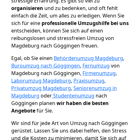
stressige Erfahrung. Es gibt so viel zu
organisieren
und zu bedenken, und oft fehlt
einfach die Zeit, um alles zu erledigen. Wenn Sie
sich für eine
professionelle Umzugshilfe bei uns
entscheiden, können Sie sich auf einen
reibungslosen und stressfreien Umzug von
Magdeburg nach Göggingen freuen.
Egal, ob Sie einen
Behördenumzug Magdeburg
,
Büroumzug nach Göggingen
,
Fernumzug
von
Magdeburg nach Göggingen,
Firmenumzug
,
Laborumzug Magdeburg
,
Praxisumzug
,
Privatumzug Magdeburg
,
Seniorenumzug in
Magdeburg
oder
Studentenumzug
nach
Göggingen planen
wir haben die besten
Angebote
für Sie.
Wir sind für jede Art von Umzug nach Göggingen
gerüstet. Lassen Sie uns dabei helfen, den Stress
und die Kosten zu minimieren, damit Sie sich auf