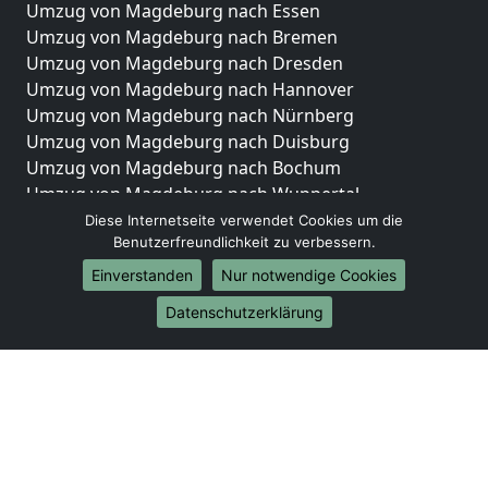
Umzug von Magdeburg nach Essen
Umzug von Magdeburg nach Bremen
Umzug von Magdeburg nach Dresden
Umzug von Magdeburg nach Hannover
Umzug von Magdeburg nach Nürnberg
Umzug von Magdeburg nach Duisburg
Umzug von Magdeburg nach Bochum
Umzug von Magdeburg nach Wuppertal
Umzug von Magdeburg nach Bielefeld
Diese Internetseite verwendet Cookies um die
Benutzerfreundlichkeit zu verbessern.
Umzug von Magdeburg nach Bonn
Umzug von Magdeburg nach Münster
Einverstanden
Nur notwendige Cookies
Internationale-Umzüge
Datenschutzerklärung
Umzug von Magdeburg nach Brasilien
Umzug von Magdeburg nach Brunei Darussalam
Umzug von Magdeburg nach Burkina Faso
Umzug von Magdeburg nach Burundi
Umzug von Magdeburg nach Chile
Umzug von Magdeburg nach China