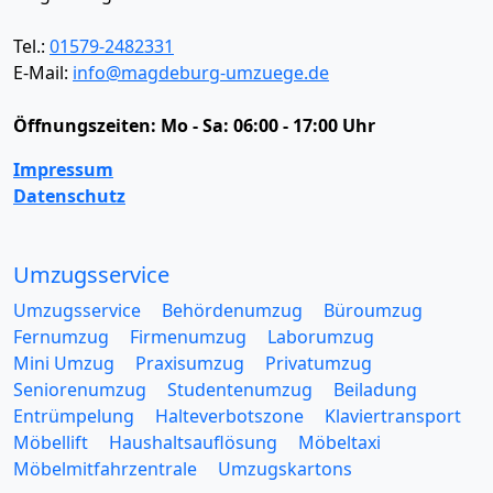
Tel.:
01579-2482331
E-Mail:
info@magdeburg-umzuege.de
Öffnungszeiten:
Mo - Sa: 06:00 - 17:00 Uhr
Impressum
Datenschutz
Umzugsservice
Umzugsservice
Behördenumzug
Büroumzug
Fernumzug
Firmenumzug
Laborumzug
Mini Umzug
Praxisumzug
Privatumzug
Seniorenumzug
Studentenumzug
Beiladung
Entrümpelung
Halteverbotszone
Klaviertransport
Möbellift
Haushaltsauflösung
Möbeltaxi
Möbelmitfahrzentrale
Umzugskartons