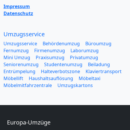
Impressum
Datenschutz
Umzugsservice
Umzugsservice
Behördenumzug
Büroumzug
Fernumzug
Firmenumzug
Laborumzug
Mini Umzug
Praxisumzug
Privatumzug
Seniorenumzug
Studentenumzug
Beiladung
Entrümpelung
Halteverbotszone
Klaviertransport
Möbellift
Haushaltsauflösung
Möbeltaxi
Möbelmitfahrzentrale
Umzugskartons
Europa-Umzüge