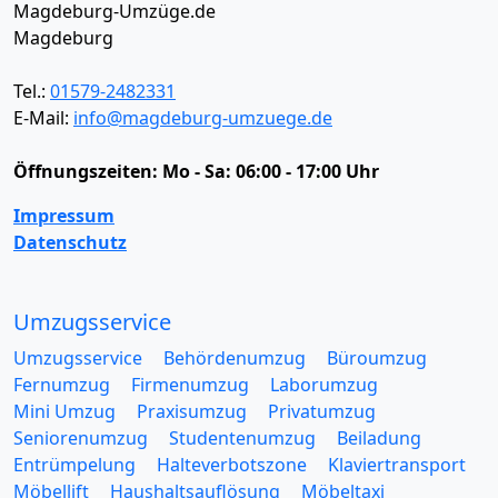
Magdeburg-Umzüge.de
Magdeburg
Tel.:
01579-2482331
E-Mail:
info@magdeburg-umzuege.de
Öffnungszeiten:
Mo - Sa: 06:00 - 17:00 Uhr
Impressum
Datenschutz
Umzugsservice
Umzugsservice
Behördenumzug
Büroumzug
Fernumzug
Firmenumzug
Laborumzug
Mini Umzug
Praxisumzug
Privatumzug
Seniorenumzug
Studentenumzug
Beiladung
Entrümpelung
Halteverbotszone
Klaviertransport
Möbellift
Haushaltsauflösung
Möbeltaxi