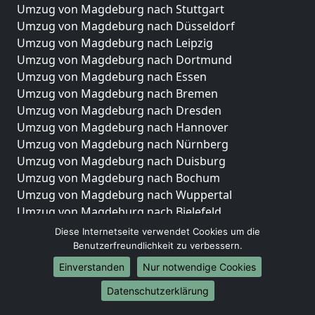
Umzug von Magdeburg nach Stuttgart
Umzug von Magdeburg nach Düsseldorf
Umzug von Magdeburg nach Leipzig
Umzug von Magdeburg nach Dortmund
Umzug von Magdeburg nach Essen
Umzug von Magdeburg nach Bremen
Umzug von Magdeburg nach Dresden
Umzug von Magdeburg nach Hannover
Umzug von Magdeburg nach Nürnberg
Umzug von Magdeburg nach Duisburg
Umzug von Magdeburg nach Bochum
Umzug von Magdeburg nach Wuppertal
Umzug von Magdeburg nach Bielefeld
Umzug von Magdeburg nach Bonn
Diese Internetseite verwendet Cookies um die
Umzug von Magdeburg nach Münster
Benutzerfreundlichkeit zu verbessern.
Einverstanden
Nur notwendige Cookies
Internationale-Umzüge
Datenschutzerklärung
Umzug von Magdeburg nach Brasilien
Umzug von Magdeburg nach Brunei Darussalam