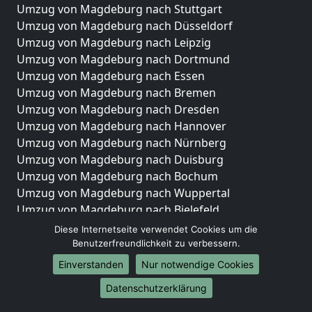
Umzug von Magdeburg nach Stuttgart
Umzug von Magdeburg nach Düsseldorf
Umzug von Magdeburg nach Leipzig
Umzug von Magdeburg nach Dortmund
Umzug von Magdeburg nach Essen
Umzug von Magdeburg nach Bremen
Umzug von Magdeburg nach Dresden
Umzug von Magdeburg nach Hannover
Umzug von Magdeburg nach Nürnberg
Umzug von Magdeburg nach Duisburg
Umzug von Magdeburg nach Bochum
Umzug von Magdeburg nach Wuppertal
Umzug von Magdeburg nach Bielefeld
Umzug von Magdeburg nach Bonn
Diese Internetseite verwendet Cookies um die
Umzug von Magdeburg nach Münster
Benutzerfreundlichkeit zu verbessern.
Einverstanden
Nur notwendige Cookies
Internationale-Umzüge
Datenschutzerklärung
Umzug von Magdeburg nach Brasilien
Umzug von Magdeburg nach Brunei Darussalam