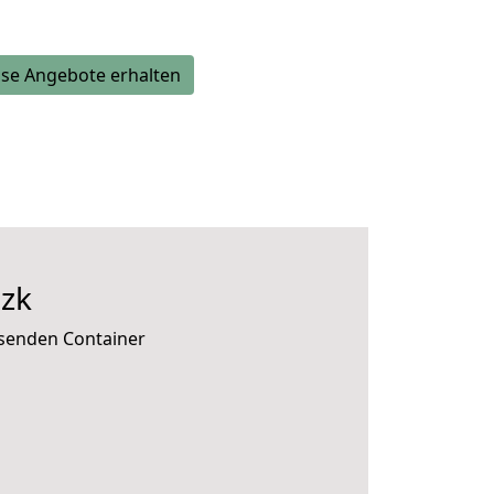
se Angebote erhalten
zk
ssenden Container