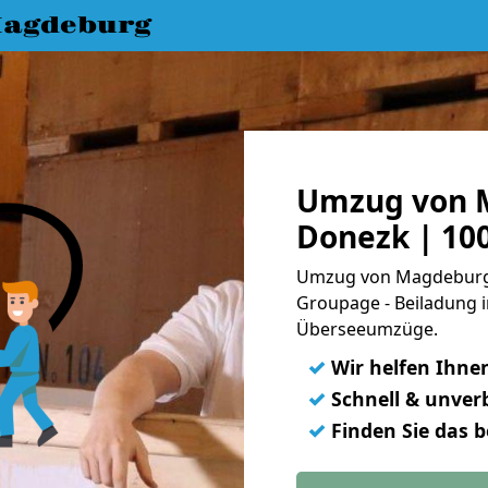
agdeburg
Umzug von 
Donezk | 10
Umzug von Magdeburg n
Groupage - Beiladung i
Überseeumzüge.
✓
Wir helfen Ihne
✓
Schnell & unverb
✓
Finden Sie das 