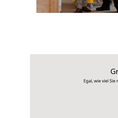
G
Egal, wie viel S