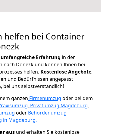
 helfen bei Container
onezk
r
umfangreiche Erfahrung
in der
 nach Donezk und können Ihnen bei
prozesses helfen.
K
ostenlose Angebote
,
ben und Bedürfnissen angepasst
 bei uns selbstverständlich!
einem ganzen
Firmenumzug
oder bei dem
Praxisumzug
,
Privatumzug Magdeburg
,
numzug
oder
Behördenumzug
 in Magdeburg.
lar aus
und erhalten Sie kostenlose