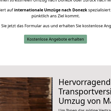
 einen stressfreien Umzug nach Donezk oder zurück nach M
iert auf
internationale Umzüge nach Donezk
spezialisier
pünktlich ans Ziel kommt.
n Sie jetzt das Formular aus und erhalten Sie kostenlose An
Kostenlose Angebote erhalten
Hervorragend
Transportvers
Umzug von M
Um Ihnen das nötige Vertra