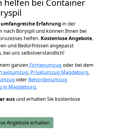
 helfen bei Container
ryspil
r
umfangreiche Erfahrung
in der
nach Boryspil und können Ihnen bei
prozesses helfen.
K
ostenlose Angebote
,
ben und Bedürfnissen angepasst
 bei uns selbstverständlich!
einem ganzen
Firmenumzug
oder bei dem
Praxisumzug
,
Privatumzug Magdeburg
,
numzug
oder
Behördenumzug
 in Magdeburg.
lar aus
und erhalten Sie kostenlose
se Angebote erhalten