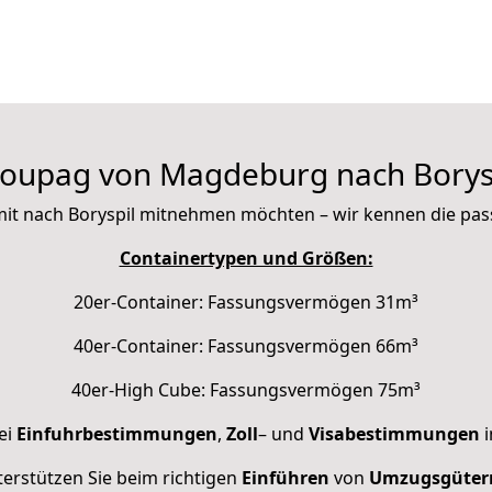
oupag von Magdeburg nach Borys
ie mit nach Boryspil mitnehmen möchten – wir kennen die pa
Containertypen und Größen:
20er-Container: Fassungsvermögen 31m³
40er-Container: Fassungsvermögen 66m³
40er-High Cube: Fassungsvermögen 75m³
ei
Einfuhrbestimmungen
,
Zoll
– und
Visabestimmungen
i
erstützen Sie beim richtigen
Einführen
von
Umzugsgüter