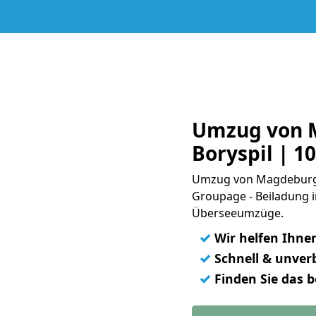
Umzug von 
Boryspil | 1
Umzug von Magdeburg n
Groupage - Beiladung i
Überseeumzüge.
✓
Wir helfen Ihne
✓
Schnell & unverb
✓
Finden Sie das 