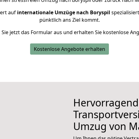
einen stressfreien Umzug nach Boryspil oder zurück nach 
iert auf
internationale Umzüge nach Boryspil
spezialisier
pünktlich ans Ziel kommt.
n Sie jetzt das Formular aus und erhalten Sie kostenlose An
Kostenlose Angebote erhalten
Hervorragend
Transportvers
Umzug von M
Um Ihnen das nötige Vertra