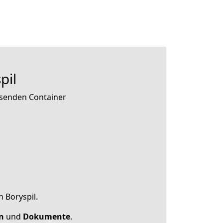
pil
ssenden Container
n Boryspil.
n
und
Dokumente
.