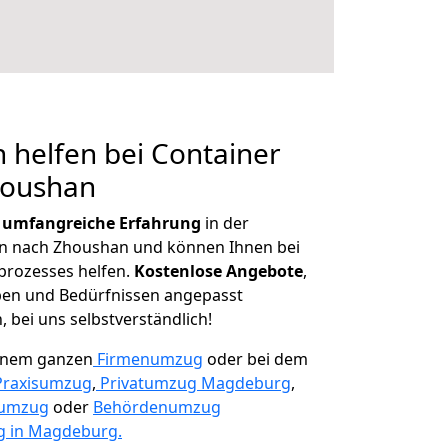
 helfen bei Container
houshan
r
umfangreiche Erfahrung
in der
 nach Zhoushan und können Ihnen bei
prozesses helfen.
K
ostenlose Angebote
,
ben und Bedürfnissen angepasst
 bei uns selbstverständlich!
einem ganzen
Firmenumzug
oder bei dem
Praxisumzug
,
Privatumzug Magdeburg
,
numzug
oder
Behördenumzug
 in Magdeburg.