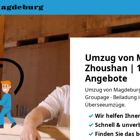
agdeburg
Umzug von 
Zhoushan | 1
Angebote
Umzug von Magdeburg 
Groupage - Beiladung i
Überseeumzüge.
✓
Wir helfen Ihne
✓
Schnell & unverb
✓
Finden Sie das 