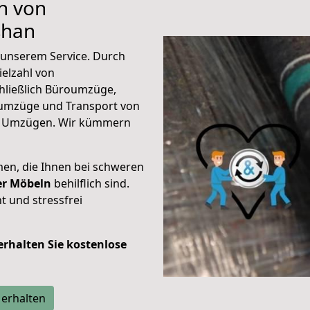
n von
shan
unserem Service. Durch
elzahl von
hließlich Büroumzüge,
umzüge und Transport von
n Umzügen. Wir kümmern
men, die Ihnen bei schweren
der Möbeln
behilflich sind.
t und stressfrei
 erhalten Sie kostenlose
 erhalten