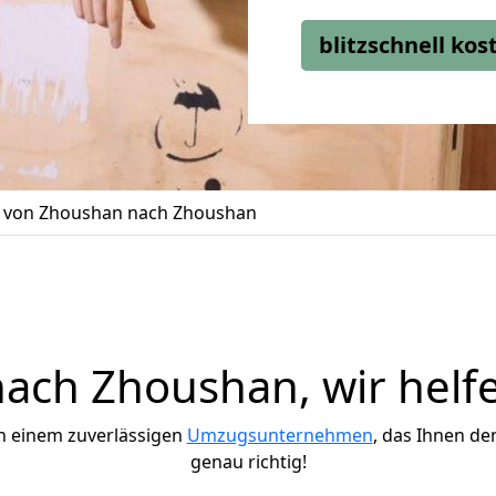
blitzschnell ko
von Zhoushan nach Zhoushan
ch Zhoushan, wir helf
h einem zuverlässigen
Umzugsunternehmen
, das Ihnen de
genau richtig!