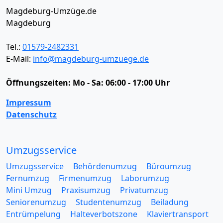
Magdeburg-Umzüge.de
Magdeburg
Tel.:
01579-2482331
E-Mail:
info@magdeburg-umzuege.de
Öffnungszeiten:
Mo - Sa: 06:00 - 17:00 Uhr
Impressum
Datenschutz
Umzugsservice
Umzugsservice
Behördenumzug
Büroumzug
Fernumzug
Firmenumzug
Laborumzug
Mini Umzug
Praxisumzug
Privatumzug
Seniorenumzug
Studentenumzug
Beiladung
Entrümpelung
Halteverbotszone
Klaviertransport