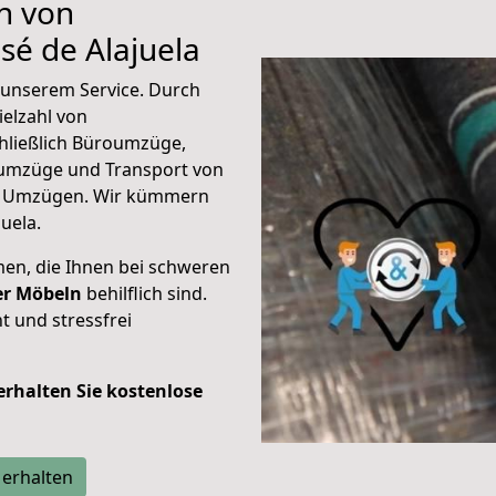
n von
é de Alajuela
unserem Service. Durch
elzahl von
hließlich Büroumzüge,
umzüge und Transport von
n Umzügen. Wir kümmern
uela.
men, die Ihnen bei schweren
der Möbeln
behilflich sind.
t und stressfrei
 erhalten Sie kostenlose
 erhalten