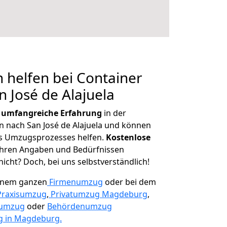
 helfen bei Container
n José de Alajuela
r
umfangreiche Erfahrung
in der
nach San José de Alajuela und können
es Umzugsprozesses helfen.
K
ostenlose
 Ihren Angaben und Bedürfnissen
icht? Doch, bei uns selbstverständlich!
einem ganzen
Firmenumzug
oder bei dem
Praxisumzug
,
Privatumzug Magdeburg
,
numzug
oder
Behördenumzug
 in Magdeburg.