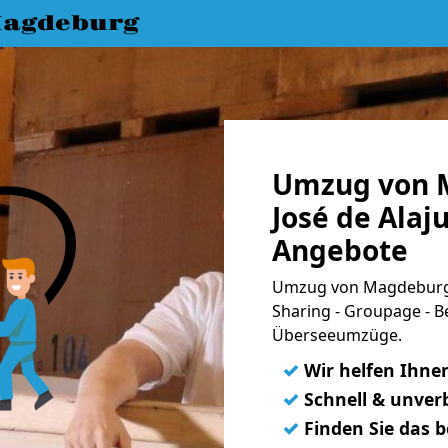
agdeburg
Umzug von 
José de Alaju
Angebote
Umzug von Magdeburg n
Sharing - Groupage - B
Überseeumzüge.
✓
Wir helfen Ihne
✓
Schnell & unverb
✓
Finden Sie das 