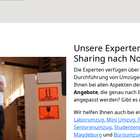
Unsere Experten
Sharing nach No
Die Experten verfügen übe
Durchführung von Umzügen
Ihnen bei allen Aspekten d
Angebote
, die genau nach
angepasst werden? Gibt es n
Wir helfen Ihnen auch bei 
Laborumzug
,
Mini Umzug
,
Seniorenumzug
,
Studente
Magdeburg
und
Büroumzug