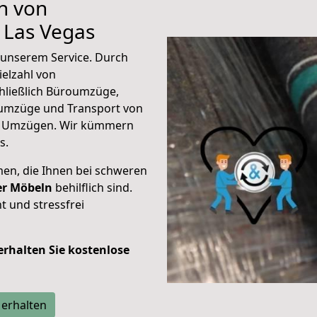
n von
 Las Vegas
unserem Service. Durch
elzahl von
hließlich Büroumzüge,
umzüge und Transport von
n Umzügen. Wir kümmern
s.
men, die Ihnen bei schweren
der Möbeln
behilflich sind.
t und stressfrei
 erhalten Sie kostenlose
 erhalten