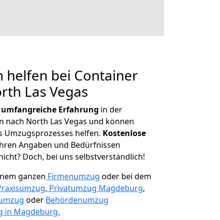
 helfen bei Container
rth Las Vegas
r
umfangreiche Erfahrung
in der
 nach North Las Vegas und können
es Umzugsprozesses helfen.
K
ostenlose
 Ihren Angaben und Bedürfnissen
icht? Doch, bei uns selbstverständlich!
einem ganzen
Firmenumzug
oder bei dem
Praxisumzug
,
Privatumzug Magdeburg
,
numzug
oder
Behördenumzug
 in Magdeburg.