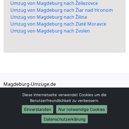
Umzug von Magdeburg nach Želiezovce
Umzug von Magdeburg nach Žiar nad Hronom
Umzug von Magdeburg nach Žilina
Umzug von Magdeburg nach Zlaté Moravce
Umzug von Magdeburg nach Zvolen
Magdeburg-Umzüge.de
Magdeburg
Diese Internetseite verwendet Cookies um die
Benutzerfreundlichkeit zu verbessern.
Tel.:
01579-2482331
Einverstanden
Nur notwendige Cookies
E-Mail:
info@magdeburg-umzuege.de
Datenschutzerklärung
Öffnungszeiten:
Mo - Sa: 06:00 - 17:00 Uhr