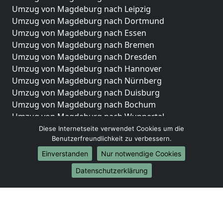
Umzug von Magdeburg nach Leipzig
Umzug von Magdeburg nach Dortmund
Umzug von Magdeburg nach Essen
Umzug von Magdeburg nach Bremen
Umzug von Magdeburg nach Dresden
Umzug von Magdeburg nach Hannover
Umzug von Magdeburg nach Nürnberg
Umzug von Magdeburg nach Duisburg
Umzug von Magdeburg nach Bochum
Umzug von Magdeburg nach Wuppertal
Umzug von Magdeburg nach Bielefeld
Diese Internetseite verwendet Cookies um die
Benutzerfreundlichkeit zu verbessern.
Umzug von Magdeburg nach Bonn
Umzug von Magdeburg nach Münster
Einverstanden
Nur notwendige Cookies
Internationale-Umzüge
Datenschutzerklärung
Umzug von Magdeburg nach Brasilien
Umzug von Magdeburg nach Brunei Darussalam
Umzug von Magdeburg nach Burkina Faso