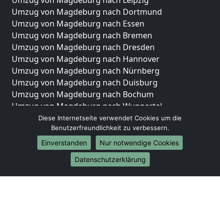
Umzug von Magdeburg nach Leipzig
Umzug von Magdeburg nach Dortmund
Umzug von Magdeburg nach Essen
Umzug von Magdeburg nach Bremen
Umzug von Magdeburg nach Dresden
Umzug von Magdeburg nach Hannover
Umzug von Magdeburg nach Nürnberg
Umzug von Magdeburg nach Duisburg
Umzug von Magdeburg nach Bochum
Umzug von Magdeburg nach Wuppertal
Umzug von Magdeburg nach Bielefeld
Diese Internetseite verwendet Cookies um die
Benutzerfreundlichkeit zu verbessern.
Umzug von Magdeburg nach Bonn
Umzug von Magdeburg nach Münster
Einverstanden
Nur notwendige Cookies
Internationale-Umzüge
Datenschutzerklärung
Umzug von Magdeburg nach Brasilien
Umzug von Magdeburg nach Brunei Darussalam
Umzug von Magdeburg nach Burkina Faso
Umzug von Magdeburg nach Burundi