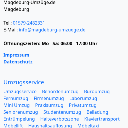
Magdeburg-Umzüge.de
Magdeburg
Tel.:
01579-2482331
E-Mail:
info@magdeburg-umzuege.de
Öffnungszeiten:
Mo - Sa: 06:00 - 17:00 Uhr
Impressum
Datenschutz
Umzugsservice
Umzugsservice
Behördenumzug
Büroumzug
Fernumzug
Firmenumzug
Laborumzug
Mini Umzug
Praxisumzug
Privatumzug
Seniorenumzug
Studentenumzug
Beiladung
Entrümpelung
Halteverbotszone
Klaviertransport
Möbellift
Haushaltsauflösung
Möbeltaxi