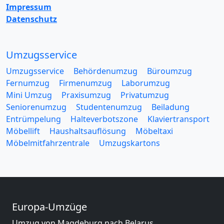
Impressum
Datenschutz
Umzugsservice
Umzugsservice
Behördenumzug
Büroumzug
Fernumzug
Firmenumzug
Laborumzug
Mini Umzug
Praxisumzug
Privatumzug
Seniorenumzug
Studentenumzug
Beiladung
Entrümpelung
Halteverbotszone
Klaviertransport
Möbellift
Haushaltsauflösung
Möbeltaxi
Möbelmitfahrzentrale
Umzugskartons
Europa-Umzüge
Umzug von Magdeburg nach Belarus