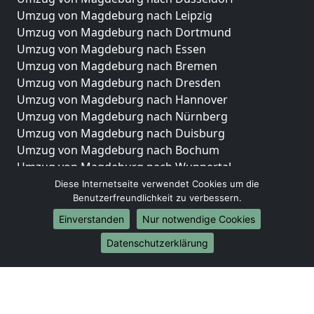
Umzug von Magdeburg nach Leipzig
Umzug von Magdeburg nach Dortmund
Umzug von Magdeburg nach Essen
Umzug von Magdeburg nach Bremen
Umzug von Magdeburg nach Dresden
Umzug von Magdeburg nach Hannover
Umzug von Magdeburg nach Nürnberg
Umzug von Magdeburg nach Duisburg
Umzug von Magdeburg nach Bochum
Umzug von Magdeburg nach Wuppertal
Umzug von Magdeburg nach Bielefeld
Diese Internetseite verwendet Cookies um die
Benutzerfreundlichkeit zu verbessern.
Umzug von Magdeburg nach Bonn
Umzug von Magdeburg nach Münster
Einverstanden
Nur notwendige Cookies
Internationale-Umzüge
Datenschutzerklärung
Umzug von Magdeburg nach Brasilien
Umzug von Magdeburg nach Brunei Darussalam
Umzug von Magdeburg nach Burkina Faso