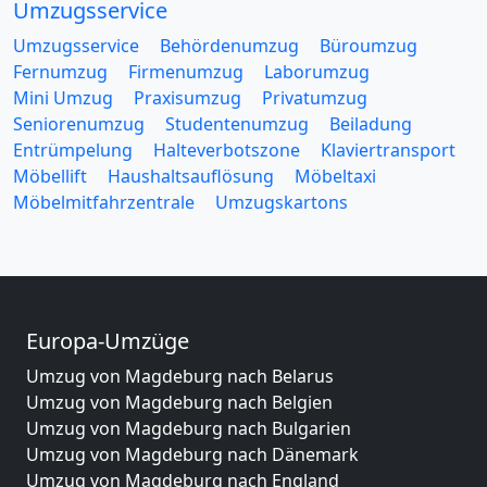
Umzugsservice
Umzugsservice
Behördenumzug
Büroumzug
Fernumzug
Firmenumzug
Laborumzug
Mini Umzug
Praxisumzug
Privatumzug
Seniorenumzug
Studentenumzug
Beiladung
Entrümpelung
Halteverbotszone
Klaviertransport
Möbellift
Haushaltsauflösung
Möbeltaxi
Möbelmitfahrzentrale
Umzugskartons
Europa-Umzüge
Umzug von Magdeburg nach Belarus
Umzug von Magdeburg nach Belgien
Umzug von Magdeburg nach Bulgarien
Umzug von Magdeburg nach Dänemark
Umzug von Magdeburg nach England