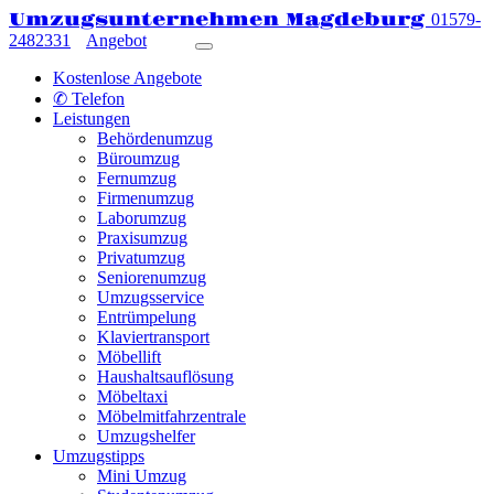
Umzugsunternehmen Magdeburg
01579-
2482331
Angebot
Kostenlose Angebote
✆ Telefon
Leistungen
Behördenumzug
Büroumzug
Fernumzug
Firmenumzug
Laborumzug
Praxisumzug
Privatumzug
Seniorenumzug
Umzugsservice
Entrümpelung
Klaviertransport
Möbellift
Haushaltsauflösung
Möbeltaxi
Möbelmitfahrzentrale
Umzugshelfer
Umzugstipps
Mini Umzug