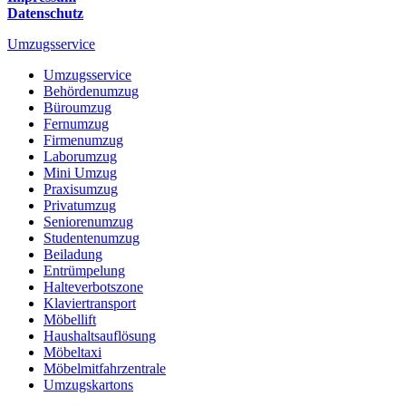
Datenschutz
Umzugsservice
Umzugsservice
Behördenumzug
Büroumzug
Fernumzug
Firmenumzug
Laborumzug
Mini Umzug
Praxisumzug
Privatumzug
Seniorenumzug
Studentenumzug
Beiladung
Entrümpelung
Halteverbotszone
Klaviertransport
Möbellift
Haushaltsauflösung
Möbeltaxi
Möbelmitfahrzentrale
Umzugskartons