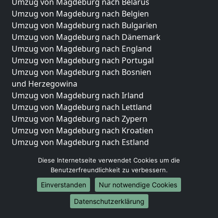
Umzug von Magdeburg nach Belarus
Umzug von Magdeburg nach Belgien
Umzug von Magdeburg nach Bulgarien
Umzug von Magdeburg nach Dänemark
Umzug von Magdeburg nach England
Umzug von Magdeburg nach Portugal
Umzug von Magdeburg nach Bosnien
und Herzegowina
Umzug von Magdeburg nach Irland
Umzug von Magdeburg nach Lettland
Umzug von Magdeburg nach Zypern
Umzug von Magdeburg nach Kroatien
Umzug von Magdeburg nach Estland
Umzug von Magdeburg nach Finnland
Diese Internetseite verwendet Cookies um die
Umzug von Magdeburg nach Frankreich
Benutzerfreundlichkeit zu verbessern.
Umzug von Magdeburg nach Griechenland
Einverstanden
Nur notwendige Cookies
Umzug von Magdeburg nach Italien
Umzug von Magdeburg nach Liechtenstein
Datenschutzerklärung
Umzug von Magdeburg nach Luxemburg