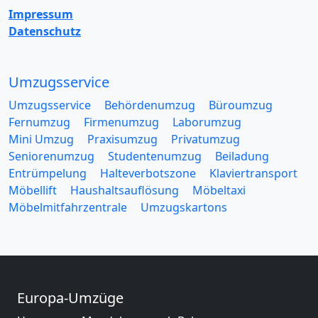
Impressum
Datenschutz
Umzugsservice
Umzugsservice
Behördenumzug
Büroumzug
Fernumzug
Firmenumzug
Laborumzug
Mini Umzug
Praxisumzug
Privatumzug
Seniorenumzug
Studentenumzug
Beiladung
Entrümpelung
Halteverbotszone
Klaviertransport
Möbellift
Haushaltsauflösung
Möbeltaxi
Möbelmitfahrzentrale
Umzugskartons
Europa-Umzüge