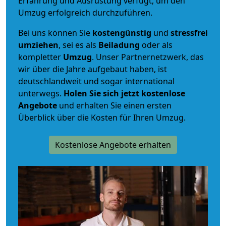
Erfahrung und Ausrüstung verfügt, um den
Umzug erfolgreich durchzuführen.
Bei uns können Sie
kostengünstig
und
stressfrei
umziehen
, sei es als
Beiladung
oder als
kompletter
Umzug
. Unser Partnernetzwerk, das
wir über die Jahre aufgebaut haben, ist
deutschlandweit und sogar international
unterwegs.
Holen Sie sich jetzt kostenlose
Angebote
und erhalten Sie einen ersten
Überblick über die Kosten für Ihren Umzug.
Kostenlose Angebote erhalten