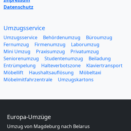
Impressum
Datenschutz
Umzugsservice
Umzugsservice
Behördenumzug
Büroumzug
Fernumzug
Firmenumzug
Laborumzug
Mini Umzug
Praxisumzug
Privatumzug
Seniorenumzug
Studentenumzug
Beiladung
Entrümpelung
Halteverbotszone
Klaviertransport
Möbellift
Haushaltsauflösung
Möbeltaxi
Möbelmitfahrzentrale
Umzugskartons
Europa-Umzüge
Umzug von Magdeburg nach Belarus