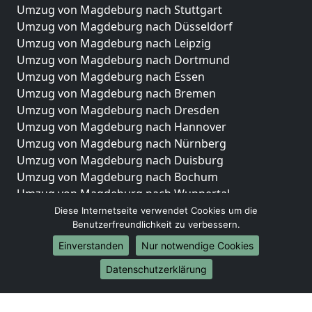
Umzug von Magdeburg nach Stuttgart
Umzug von Magdeburg nach Düsseldorf
Umzug von Magdeburg nach Leipzig
Umzug von Magdeburg nach Dortmund
Umzug von Magdeburg nach Essen
Umzug von Magdeburg nach Bremen
Umzug von Magdeburg nach Dresden
Umzug von Magdeburg nach Hannover
Umzug von Magdeburg nach Nürnberg
Umzug von Magdeburg nach Duisburg
Umzug von Magdeburg nach Bochum
Umzug von Magdeburg nach Wuppertal
Umzug von Magdeburg nach Bielefeld
Diese Internetseite verwendet Cookies um die
Benutzerfreundlichkeit zu verbessern.
Umzug von Magdeburg nach Bonn
Umzug von Magdeburg nach Münster
Einverstanden
Nur notwendige Cookies
Internationale-Umzüge
Datenschutzerklärung
Umzug von Magdeburg nach Brasilien
Umzug von Magdeburg nach Brunei Darussalam