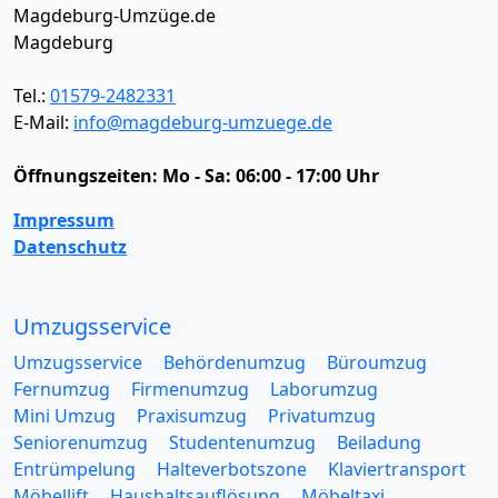
Magdeburg-Umzüge.de
Magdeburg
Tel.:
01579-2482331
E-Mail:
info@magdeburg-umzuege.de
Öffnungszeiten:
Mo - Sa: 06:00 - 17:00 Uhr
Impressum
Datenschutz
Umzugsservice
Umzugsservice
Behördenumzug
Büroumzug
Fernumzug
Firmenumzug
Laborumzug
Mini Umzug
Praxisumzug
Privatumzug
Seniorenumzug
Studentenumzug
Beiladung
Entrümpelung
Halteverbotszone
Klaviertransport
Möbellift
Haushaltsauflösung
Möbeltaxi