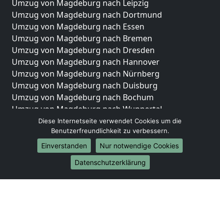
Umzug von Magdeburg nach Leipzig
Umzug von Magdeburg nach Dortmund
Umzug von Magdeburg nach Essen
Umzug von Magdeburg nach Bremen
Umzug von Magdeburg nach Dresden
Umzug von Magdeburg nach Hannover
Umzug von Magdeburg nach Nürnberg
Umzug von Magdeburg nach Duisburg
Umzug von Magdeburg nach Bochum
Umzug von Magdeburg nach Wuppertal
Umzug von Magdeburg nach Bielefeld
Diese Internetseite verwendet Cookies um die
Benutzerfreundlichkeit zu verbessern.
Umzug von Magdeburg nach Bonn
Umzug von Magdeburg nach Münster
Einverstanden
Nur notwendige Cookies
Internationale-Umzüge
Datenschutzerklärung
Umzug von Magdeburg nach Brasilien
Umzug von Magdeburg nach Brunei Darussalam
Umzug von Magdeburg nach Burkina Faso
Umzug von Magdeburg nach Burundi