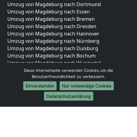
Umzug von Magdeburg nach Dortmund
Umzug von Magdeburg nach Essen
Umzug von Magdeburg nach Bremen
Umzug von Magdeburg nach Dresden
Umzug von Magdeburg nach Hannover
Umzug von Magdeburg nach Nürnberg
Umzug von Magdeburg nach Duisburg
Umzug von Magdeburg nach Bochum
Umzug von Magdeburg nach Wuppertal
Umzug von Magdeburg nach Bielefeld
Diese Internetseite verwendet Cookies um die
Benutzerfreundlichkeit zu verbessern.
Umzug von Magdeburg nach Bonn
Umzug von Magdeburg nach Münster
Einverstanden
Nur notwendige Cookies
Internationale-Umzüge
Datenschutzerklärung
Umzug von Magdeburg nach Brasilien
Umzug von Magdeburg nach Brunei Darussalam
Umzug von Magdeburg nach Burkina Faso
Umzug von Magdeburg nach Burundi
Umzug von Magdeburg nach Chile