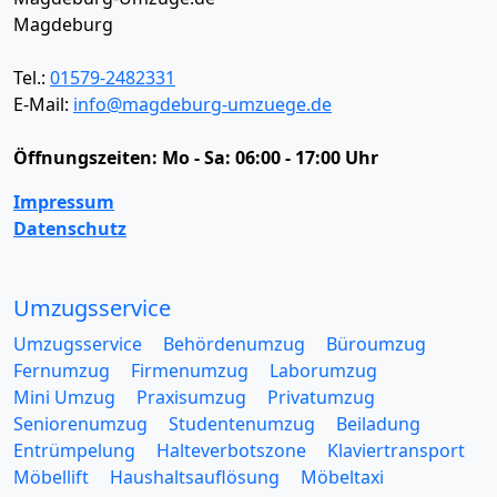
Magdeburg
Tel.:
01579-2482331
E-Mail:
info@magdeburg-umzuege.de
Öffnungszeiten:
Mo - Sa: 06:00 - 17:00 Uhr
Impressum
Datenschutz
Umzugsservice
Umzugsservice
Behördenumzug
Büroumzug
Fernumzug
Firmenumzug
Laborumzug
Mini Umzug
Praxisumzug
Privatumzug
Seniorenumzug
Studentenumzug
Beiladung
Entrümpelung
Halteverbotszone
Klaviertransport
Möbellift
Haushaltsauflösung
Möbeltaxi