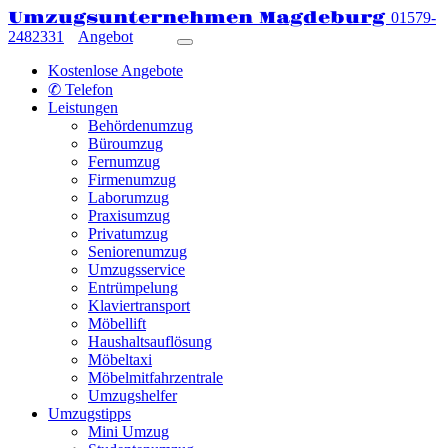
Umzugsunternehmen Magdeburg
01579-
2482331
Angebot
Kostenlose Angebote
✆ Telefon
Leistungen
Behördenumzug
Büroumzug
Fernumzug
Firmenumzug
Laborumzug
Praxisumzug
Privatumzug
Seniorenumzug
Umzugsservice
Entrümpelung
Klaviertransport
Möbellift
Haushaltsauflösung
Möbeltaxi
Möbelmitfahrzentrale
Umzugshelfer
Umzugstipps
Mini Umzug